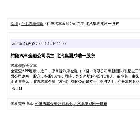
論壇
›
台北汽車借款
› 裕隆汽車金融公司易主,北汽集團成唯一股东
admin
發表於 2025-1-14 16:11:00
裕隆汽車金融公司易主,北汽集團成唯一股东
汽車借款免留車,
企查查APP顯示，近日，原裕隆汽車金融（中國）有限公司黑眼圈眼霜,產生
限公司為独一股东，持股100%；同時，陈金泉離任法定代表人、董事长，由
企查查顯示，北汽汽車金融（杭州）有限公司建立于2016年2月，注册本錢1
頁:
[1]
查看完整版本:
裕隆汽車金融公司易主,北汽集團成唯一股东