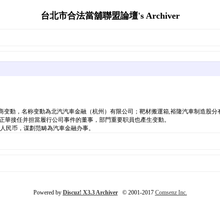
台北市合法當舖聯盟論壇's Archiver
工商变動，名称变動為北汽汽車金融（杭州）有限公司；靶材搬運箱,裕隆汽車制造股分
朱正華接任并担當履行公司事件的董事，部門重要职員也產生变動。
0亿人民币，谋劃范畴為汽車金融办事。
Powered by
Discuz! X3.3 Archiver
© 2001-2017
Comsenz Inc.