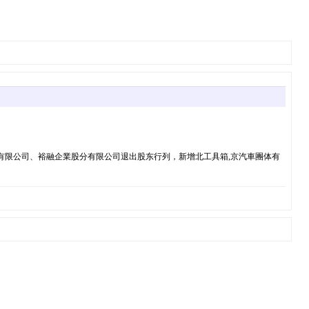
有限公司、裕融企業股分有限公司退出股东行列，新增北工具箱,京汽車團体有