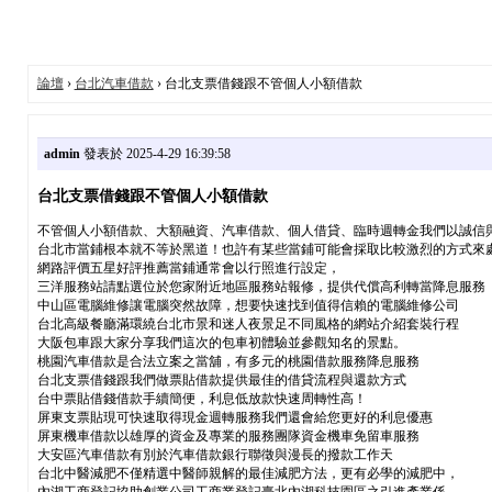
論壇
›
台北汽車借款
› 台北支票借錢跟不管個人小額借款
admin
發表於 2025-4-29 16:39:58
台北支票借錢跟不管個人小額借款
不管個人小額借款、大額融資、汽車借款、個人借貸、臨時週轉金我們以誠信
台北市當鋪根本就不等於黑道！也許有某些當鋪可能會採取比較激烈的方式來
網路評價五星好評推薦當鋪通常會以行照進行設定，
三洋服務站請點選位於您家附近地區服務站報修，提供代償高利轉當降息服務
中山區電腦維修讓電腦突然故障，想要快速找到值得信賴的電腦維修公司
台北高級餐廳滿環繞台北市景和迷人夜景足不同風格的網站介紹套裝行程
大阪包車跟大家分享我們這次的包車初體驗並參觀知名的景點。
桃園汽車借款是合法立案之當舖，有多元的桃園借款服務降息服務
台北支票借錢跟我們做票貼借款提供最佳的借貸流程與還款方式
台中票貼借錢借款手續簡便，利息低放款快速周轉性高！
屏東支票貼現可快速取得現金週轉服務我們還會給您更好的利息優惠
屏東機車借款以雄厚的資金及專業的服務團隊資金機車免留車服務
大安區汽車借款有別於汽車借款銀行聯徵與漫長的撥款工作天
台北中醫減肥不僅精選中醫師親解的最佳減肥方法，更有必學的減肥中，