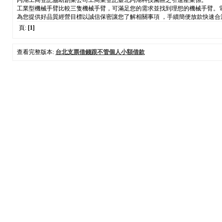
內湖工商登記協助創業公司工商業登記臺北內湖科技園區之引進產業係。
工業型機械手臂比較三隻機械手臂，可滿足您的需求並找到理想的機械手臂。
為您提供好品質經營目標以誠信保密讓您了解相關事項 ，手續簡便放款快速
頁:
[1]
查看完整版本:
台北支票借錢跟不管個人小額借款