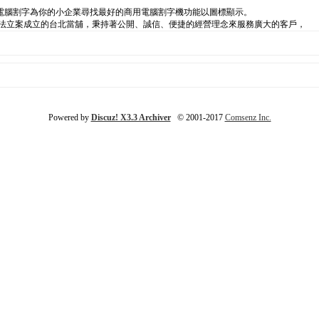
電腦割字為你的小企業尋找最好的商用電腦割字機功能以圖標顯示。
合法立案成立的台北當舖，秉持著公開、誠信、便捷的經營理念來服務廣大的客戶，
Powered by
Discuz! X3.3 Archiver
© 2001-2017
Comsenz Inc.