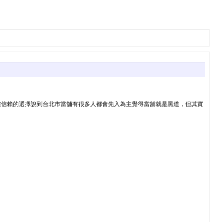
您信賴的選擇說到台北市當舖有很多人都會先入為主覺得當舖就是黑道，但其實