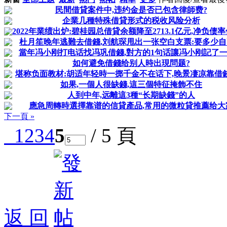
民間借貸案件中,违约金是否已包含律師费?
企業几種特殊借貸形式的税收风险分析
2022年業绩出炉:碧桂园总借貸余额降至2713.1亿元,净负债率
杜月笙晚年逃難去借錢,刘航琛甩出一张空白支票:要多少
當年冯小刚打电话找冯巩借錢,對方的1句话讓冯小刚記了
如何避免借錢给别人時出現問题?
堪称负面教材:胡适年轻時一掷千金不在话下,晚景凄凉靠借
如果,一個人很缺錢,這三個特征掩飾不住
人到中年,远離這3種“长期缺錢”的人
應急周轉時選擇靠谱的信貸產品,常用的微粒貸推薦给大
下一頁 »
1
2
3
4
5
/ 5 頁
返 回