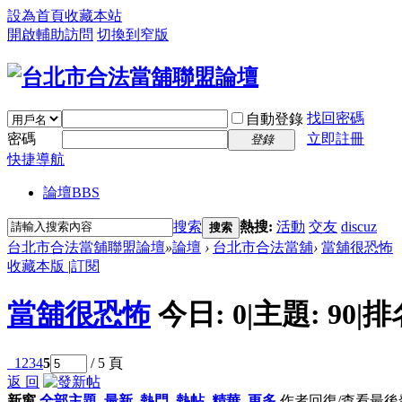
設為首頁
收藏本站
開啟輔助訪問
切換到窄版
找回密碼
自動登錄
密碼
立即註冊
登錄
快捷導航
論壇
BBS
搜索
熱搜:
活動
交友
discuz
搜索
台北市合法當舖聯盟論壇
»
論壇
›
台北市合法當舖
›
當舖很恐怖
收藏本版
|
訂閱
當舖很恐怖
今日:
0
|
主題:
90
|
排
1
2
3
4
5
/ 5 頁
返 回
新窗
全部主題
最新
熱門
熱帖
精華
更多
作者
回復/查看
最後