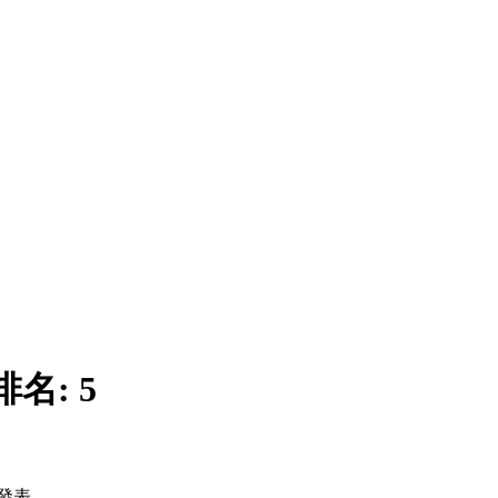
排名:
5
發表