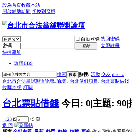
設為首頁
收藏本站
開啟輔助訪問
切換到窄版
找回密碼
自動登錄
密碼
立即註冊
登錄
快捷導航
論壇
BBS
搜索
熱搜:
活動
交友
discuz
搜索
台北市合法當舖聯盟論壇
»
論壇
›
台北借錢項目
›
台北票貼借錢
收藏本版
|
訂閱
台北票貼借錢
今日:
0
|
主題:
90
|
1
2
3
4
5
/ 5 頁
返 回
新窗
全部主題
最新
熱門
熱帖
精華
更多
作者
回復/查看
最後