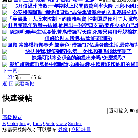
5月份温州指数:一年期以上民間借貸利率大降 月息不到1
公安機關辦理“網络借貸型”非法集資案件的入罪逻辑分析(
「吴國鼎」大股东控制下的债務融資:抑制還是便利了大股东
杜月笙晚年逃難去借錢,他甩出一张空頭支票:要多少,你自己填吧
陈炯明:晚年生活凄苦,曾為借錢写长信,死後只得用母親棺材
借錢给别人赌博,借款能要回吗?
回顾:常熟模特顾春芳,靠美色“借錢”17亿過奢靡生活,最终被
快扶住我,我笑到醉啦:第一次找老師借錢就笑哽了
缺錢可以将公积金的錢提出来吗?怎麼提取?
朝鲜越南纸币竟是中國制造,如果缺錢,中國能多印他们的貨
下一頁 »
1
2
3
4
5
/ 5 頁
返 回
快速發帖
還可輸入
80
高級模式
B
Color
Image
Link
Quote
Code
Smilies
您需要登錄後才可以發帖
登錄
|
立即註冊