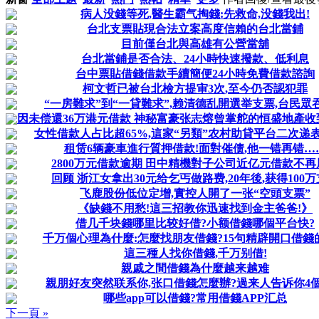
病人没錢等死,醫生霸气掏錢:先救命,没錢我出!
台北支票貼現合法立案高度信賴的台北當鋪
目前僅台北與高雄有公營當舖
台北當鋪是否合法、24小時快速撥款、低利息
台中票貼借錢借款手續簡便24小時免費借款諮詢
柯文哲已被台北檢方提审3次,至今仍否認犯罪
“一房難求”到“一貸難求”,赖清德乱開選举支票,台民眾
因未偿還36万港元借款 神秘富豪张志熔曾掌舵的恒盛地產
女性借款人占比超65%,這家“另類”农村助貸平台二次递
租赁6辆豪車進行質押借款!面對催债,他一错再错…
2800万元借款逾期 田中精機對子公司近亿元借款不再
回顾 浙江女拿出30元给乞丐做路费,20年後,获得100
飞鹿股份低位定增,實控人開了一张“空頭支票”
《缺錢不用愁!這三招教你迅速找到金主爸爸!》
借几千块錢哪里比较好借?小额借錢哪個平台快?
千万個心理為什麼:怎麼找朋友借錢?15句精辟開口借錢
這三種人找你借錢,千万别借!
親戚之間借錢為什麼越来越难
親朋好友突然联系你,张口借錢怎麼辦?過来人告诉你4
哪些app可以借錢?常用借錢APP汇总
下一頁 »