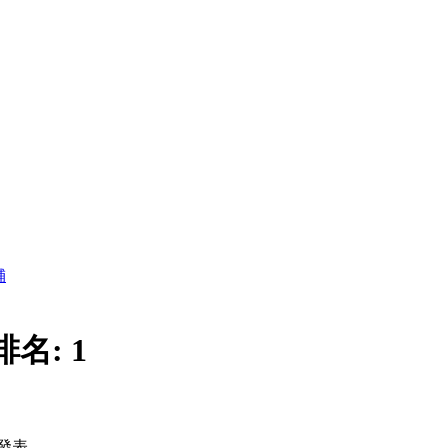
舖
排名:
1
發表