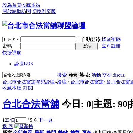
設為首頁
收藏本站
開啟輔助訪問
切換到窄版
找回密碼
自動登錄
密碼
立即註冊
登錄
快捷導航
論壇
BBS
搜索
熱搜:
活動
交友
discuz
搜索
台北市合法當舖聯盟論壇
»
論壇
›
台北市合法當舖
›
台北合法當
收藏本版
|
訂閱
台北合法當舖
今日:
0
|
主題:
90
|
1
2
3
4
5
/ 5 頁
下一頁
返 回
新窗
全部主題
最新
熱門
熱帖
精華
更多
作者
回復/查看
最後