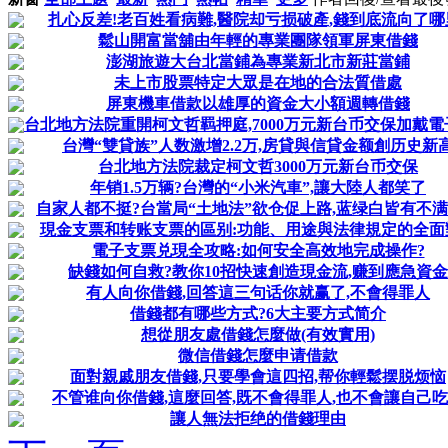
扎心反差!老百姓看病難,醫院却亏损破產,錢到底流向了哪
鬆山開富當舖由年輕的專業團隊領軍屏東借錢
澎湖旅遊大台北當鋪為專業新北市新莊當鋪
未上市股票特定大眾是在地的合法質借處
屏東機車借款以雄厚的資金大小額週轉借錢
台北地方法院重開柯文哲羁押庭,7000万元新台币交保加戴
台灣“雙貸族”人数激增2.2万,房貸與信貸金额創历史新
台北地方法院裁定柯文哲3000万元新台币交保
年销1.5万辆?台灣的“小米汽車”,讓大陸人都笑了
自家人都不挺?台當局“土地法”欲仓促上路,蓝绿白皆有不
現金支票和转账支票的區别:功能、用途與法律規定的全面
電子支票兑現全攻略:如何安全高效地完成操作?
缺錢如何自救?教你10招快速創造現金流,赚到應急資金
有人向你借錢,回答這三句话你就赢了,不會得罪人
借錢都有哪些方式?6大主要方式简介
想從朋友處借錢怎麼做(有效實用)
微信借錢怎麼申请借款
面對親戚朋友借錢,只要學會這四招,帮你輕鬆摆脱烦恼
不管谁向你借錢,這麼回答,既不會得罪人,也不會讓自己
讓人無法拒绝的借錢理由