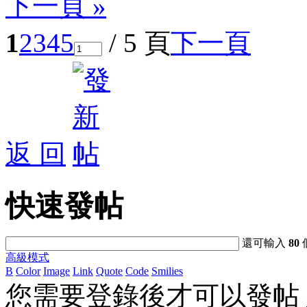
下一頁 »
1
2
3
4
5
/ 5 頁
下一頁
返 回
快速發帖
還可輸入
80
高級模式
B
Color
Image
Link
Quote
Code
Smilies
您需要登錄後才可以發帖