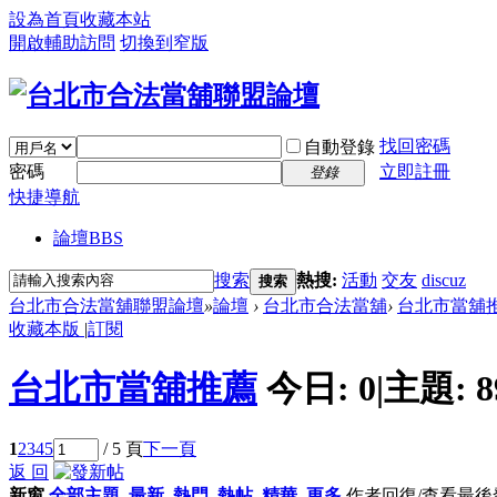
設為首頁
收藏本站
開啟輔助訪問
切換到窄版
找回密碼
自動登錄
密碼
立即註冊
登錄
快捷導航
論壇
BBS
搜索
熱搜:
活動
交友
discuz
搜索
台北市合法當舖聯盟論壇
»
論壇
›
台北市合法當舖
›
台北市當舖
收藏本版
|
訂閱
台北市當舖推薦
今日:
0
|
主題:
8
1
2
3
4
5
/ 5 頁
下一頁
返 回
新窗
全部主題
最新
熱門
熱帖
精華
更多
作者
回復/查看
最後