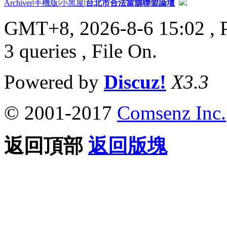
Archiver
|
手機版
|
小黑屋
|
台北市合法當舖聯盟論壇
GMT+8, 2026-8-6 15:02
, 
3 queries , File On.
Powered by
Discuz!
X3.3
© 2001-2017
Comsenz Inc.
返回頂部
返回版塊