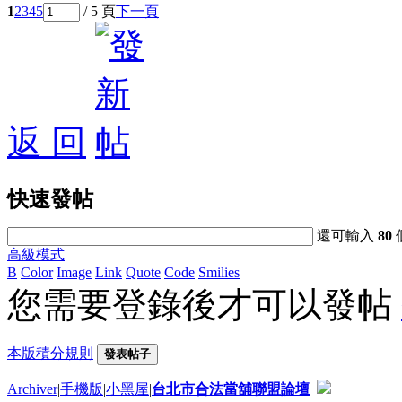
1
2
3
4
5
/ 5 頁
下一頁
返 回
快速發帖
還可輸入
80
高級模式
B
Color
Image
Link
Quote
Code
Smilies
您需要登錄後才可以發帖
本版積分規則
發表帖子
Archiver
|
手機版
|
小黑屋
|
台北市合法當舖聯盟論壇