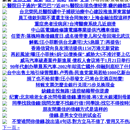
醫院日子過的“紧巴巴”?近40%醫院出现负债经营,赚的錢都
台北荣民总醫院硼中子捕获治療中心建設推進屏東當
員工借款到期不還還主张合同無效?上海金融法院這样
重症患者没病床?台湾醫療系统几近崩溃
中山區電腦維修讓電腦專業提供汽機車借款
任贤齐:落魄時靠借錢度日,成名後带妻儿和父母回湖北武
解氣!汪小菲断供台北豪宅!大S急眼了!再提告!
香港信貸向良友清洁提供1150万港元新貸款
再起風波!曝汪小菲挟S妈“以债换保”,威胁大S不准讨要上
威马汽車破產案件新進展 债权人會议将于1月21日举
90年代創办華晨系汽車,2002年却流亡國外,仰融到底犯了什
台中出售土地引绿营围剿,卢秀燕:民進党當局若给1000亿新台币
捐了也不给前妻!汪小菲發文,已将台北酒店拍賣!
转账支票怎麼去銀行兑現?5步兑换現金
缺錢走投無路?這些秘籍帮你逆袭
纪實:北京啃老女多次問母親借錢,遭拒後,将5支水銀灌到母
同學找我借錢!我問怎麼不找銀行借?同學說:找它不得按時
朋友間最佳的借錢方式是這样的
借錢,是男女交往的试金石
不管谁問你借錢,說出這4句话,對方立马不借了,管用又不伤
下一頁 »