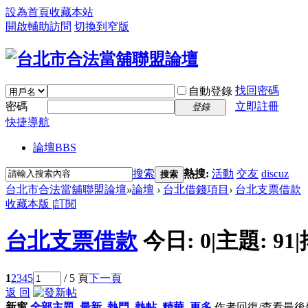
設為首頁
收藏本站
開啟輔助訪問
切換到窄版
找回密碼
自動登錄
密碼
立即註冊
登錄
快捷導航
論壇
BBS
搜索
熱搜:
活動
交友
discuz
搜索
台北市合法當舖聯盟論壇
»
論壇
›
台北借錢項目
›
台北支票借款
收藏本版
|
訂閱
台北支票借款
今日:
0
|
主題:
91
|
1
2
3
4
5
/ 5 頁
下一頁
返 回
新窗
全部主題
最新
熱門
熱帖
精華
更多
作者
回復/查看
最後