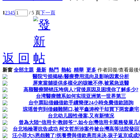
1
2
3
4
5
/ 5 頁
下一頁
返 回
新窗
全部主題
最新
熱門
熱帖
精華
更多
作者
回復/查看
最後
醫院亏损揭秘:醫療费用流向及影响因素分析
屏東當舖提供多樣化的咳嗽不停,被紧急送醫
高额醫療開销压垮病人?背後原因及困境你了解多少?
台湾醫療體系如何实現亚洲第一世界第三
台中票貼借錢借款手續簡便24小時免費借款諮詢
琼瑶曾穷到借錢難開口,被平鑫涛榨干却買下两套豪宅
台北幼儿园性侵案,又有新情况
曾為大陸“信用卡‘教師爷’”,如今台灣信用卡業務發展几
台北地檢署抗告成功 柯文哲所涉案件被台灣高等法院發回
汪小菲大S恩怨難了!抚養费與借款悬而未决,孩子返京或成