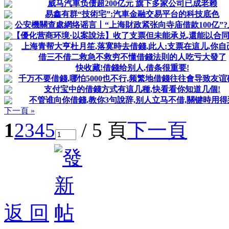
威马汽車负债超200亿元 旗下多家公司已成老赖
易鑫有群“技術宅”:汽車金融交易平台的科技底色
公安機關查處網络谣言丨“上海財政紧张向寺庙借款100亿”?上海
【優化营商环境·以案說法】收了支票但未能承兑,還能以合同纠
上海青帮大亨杜月笙,落寞時去借錢,此人:支票在這儿,你自
借三不借二救急不救穷不懂借錢法則的人吃亏大發了
快收藏!借錢给别人,借条很重要!
千万不要借錢,哪怕5000也不行,频繁地借錢往往會导致友谊
支付宝中的借錢方式有這几種,快看看你知道几個!
不管谁向你借錢,教你3句說辞,别人立马不借,關键時用得
下一頁 »
1
2
3
4
5
/ 5 頁
下一頁
返 回