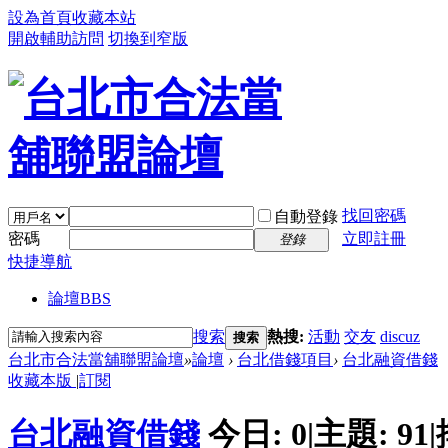
設為首頁
收藏本站
開啟輔助訪問
切換到窄版
找回密碼
自動登錄
密碼
立即註冊
登錄
快捷導航
論壇
BBS
搜索
熱搜:
活動
交友
discuz
搜索
台北市合法當舖聯盟論壇
»
論壇
›
台北借錢項目
›
台北融資借錢
收藏本版
|
訂閱
台北融資借錢
今日:
0
|
主題:
91
|