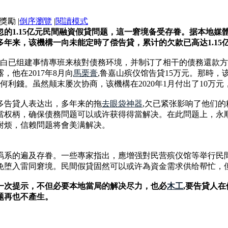
|
倒序瀏覽
|
閱讀模式
的1.15亿元民間融資假貸問题，這一窘境备受存眷。据本地
年来，该機構一向未能定時了偿告貸，累计的欠款已高达1.15
，明白已组建事情專班来核對债務环境，并制订了相干的债務還款
他在2017年8月向
馬栗膏
,鲁嘉山殡仪馆告貸15万元。那時
任何利錢。虽然颠末屡次协商，该機構在2020年1月付出了10万
多告貸人表达出，多年来的拖
去眼袋神器
,欠已紧张影响了他们
當权柄，确保债務問题可以或许获得得當解决。在此問题上，永
耐烦，信赖問题将會美满解决。
羁系的遍及存眷。一些專家指出，應增强對民营殡仪馆等举行民
免堕入雷同窘境。民間假貸固然可以或许為資金需求供给帮忙，
一次提示，不但必要本地當局的解决尽力，也必
木工
,要告貸人
题再也不產生。