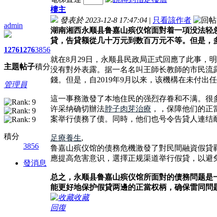
樓主
發表於 2023-12-8 17:47:04
|
只看該作者
admin
湖南湘西永顺县鲁嘉山殡仪馆面對着一項没法轻忽
貸，告貸额從几十万元到数百万元不等。但是，多
1276
1276
3856
就在8月29日，永顺县民政局正式回應了此事
主題
帖子
積分
没有對外表露。据一名名叫王師长教師的市民流露，
錢。但是，自2019年9月以来，该機構在未付出
管理員
這一事務激發了本地住民的强烈存眷和不满。很
许采纳确切辦法
脖子肉芽治療
，，保障他们的正
案举行债務了债。同時，他们也号令告貸人連结
積分
足療養生
,
3856
鲁嘉山殡仪馆的债務危機激發了對民間融資假貸
應提高危害意识，選擇正规渠道举行假貸，以避
發消息
总之，永顺县鲁嘉山殡仪馆所面對的债務問题是
能更好地保护假貸两邊的正當权柄，确保雷同問
收藏
回復