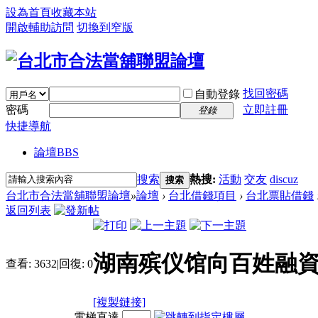
設為首頁
收藏本站
開啟輔助訪問
切換到窄版
找回密碼
自動登錄
密碼
立即註冊
登錄
快捷導航
論壇
BBS
搜索
熱搜:
活動
交友
discuz
搜索
台北市合法當舖聯盟論壇
»
論壇
›
台北借錢項目
›
台北票貼借錢
返回列表
湖南殡仪馆向百姓融資借
查看:
3632
|
回復:
0
[複製鏈接]
電梯直達