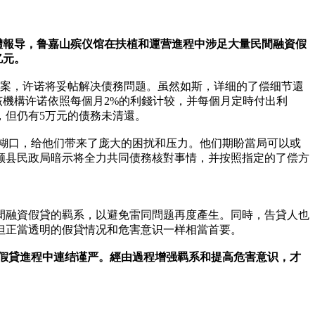
媒體報导，鲁嘉山殡仪馆在扶植和運营進程中涉足大量民間融資假
亿元。
方案，许诺将妥帖解决债務問题。虽然如斯，详细的了偿细节還
，该機構许诺依照每個月2%的利錢计较，并每個月定時付出利
元，但仍有5万元的债務未清還。
的糊口，给他们带来了庞大的困扰和压力。他们期盼當局可以或
顺县民政局暗示将全力共同债務核對事情，并按照指定的了偿方
間融資假貸的羁系，以避免雷同問题再度產生。同時，告貸人也
但正當透明的假貸情况和危害意识一样相當首要。
在假貸進程中連结谨严。經由過程增强羁系和提高危害意识，才