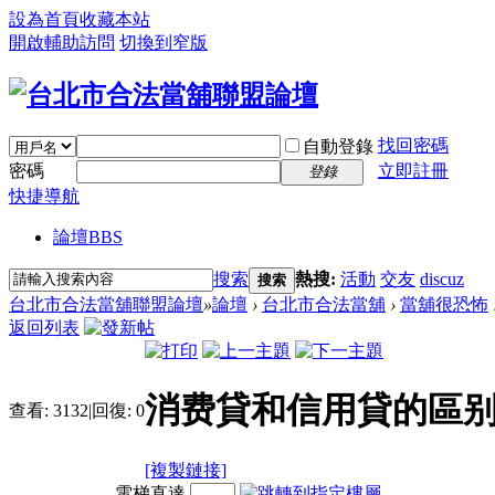
設為首頁
收藏本站
開啟輔助訪問
切換到窄版
找回密碼
自動登錄
密碼
立即註冊
登錄
快捷導航
論壇
BBS
搜索
熱搜:
活動
交友
discuz
搜索
台北市合法當舖聯盟論壇
»
論壇
›
台北市合法當舖
›
當舖很恐怖
返回列表
消费貸和信用貸的區别
查看:
3132
|
回復:
0
[複製鏈接]
電梯直達