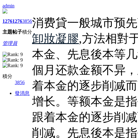
admin
消费貸一般城市预先
1276
1276
3856
主題
帖子
積分
卸妝凝膠
,方法相對
管理員
本金、先息後本等几
個月还款金额不异，
積分
着本金的逐步削减而
3856
發消息
增长。等额本金是指
跟着本金的逐步削减
削减。先息後本是指