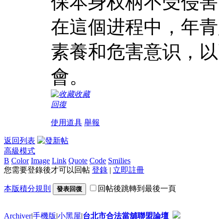
保本身权柄不受侵害
在這個进程中，年青
素養和危害意识，以
會。
收藏
回復
使用道具
舉報
返回列表
高級模式
B
Color
Image
Link
Quote
Code
Smilies
您需要登錄後才可以回帖
登錄
|
立即註冊
本版積分規則
回帖後跳轉到最後一頁
發表回復
Archiver
|
手機版
|
小黑屋
|
台北市合法當舖聯盟論壇