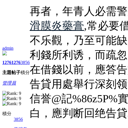
再者，年青人必需警
滑膜炎藥膏
,常必要
不乐觀，乃至可能缺
admin
利錢所利诱，而疏忽
1276
1276
3856
在借錢以前，應答告
主題
帖子
積分
告貸用處舉行深刻领
管理員
信誉@記%86z5P%
白，應判断回绝告貸
積分
3856