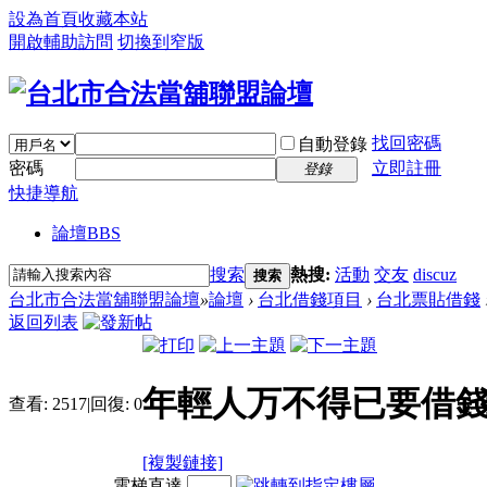
設為首頁
收藏本站
開啟輔助訪問
切換到窄版
找回密碼
自動登錄
密碼
立即註冊
登錄
快捷導航
論壇
BBS
搜索
熱搜:
活動
交友
discuz
搜索
台北市合法當舖聯盟論壇
»
論壇
›
台北借錢項目
›
台北票貼借錢
返回列表
年輕人万不得已要借錢
查看:
2517
|
回復:
0
[複製鏈接]
電梯直達