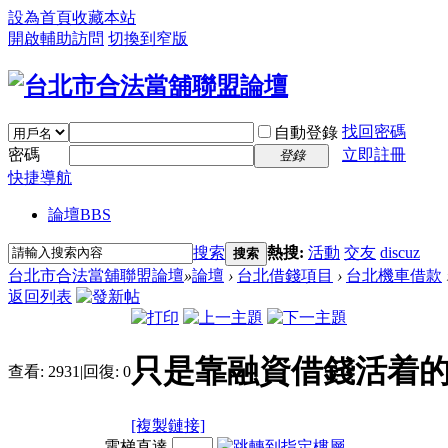
設為首頁
收藏本站
開啟輔助訪問
切換到窄版
找回密碼
自動登錄
密碼
立即註冊
登錄
快捷導航
論壇
BBS
搜索
熱搜:
活動
交友
discuz
搜索
台北市合法當舖聯盟論壇
»
論壇
›
台北借錢項目
›
台北機車借款
返回列表
只是靠融資借錢活着
查看:
2931
|
回復:
0
[複製鏈接]
電梯直達