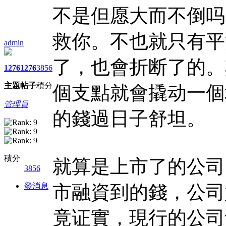
不是但愿大而不倒吗
救你。不也就只有平
admin
了，也會折断了的。
1276
1276
3856
主題
帖子
積分
個支點就會撬动一個
管理員
的錢過日子舒坦。
積分
就算是上市了的公司
3856
發消息
市融資到的錢，公司
竟证實，現行的公司