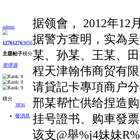
据领會， 2012年1
admin
据警方查明，实為吴
1276
1276
3856
某、孙某、王某、田
主題
帖子
積分
管理員
程天津翰伟商贸有限
请貸記卡專項商户分
積分
邢某帮忙供给捏造购
3856
挂号證书、购車發票
發消息
该支@舉%j4妹妹