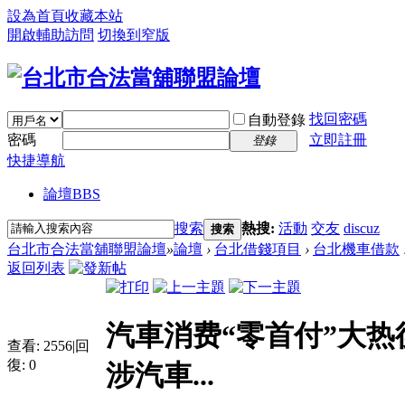
設為首頁
收藏本站
開啟輔助訪問
切換到窄版
找回密碼
自動登錄
密碼
立即註冊
登錄
快捷導航
論壇
BBS
搜索
熱搜:
活動
交友
discuz
搜索
台北市合法當舖聯盟論壇
»
論壇
›
台北借錢項目
›
台北機車借款
返回列表
汽車消费“零首付”大
查看:
2556
|
回
復:
0
涉汽車...